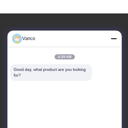
住所
Vanco
会社の住所
建物5号1299 フーチンジアン道路 昆山開発区 昆山市 江
6:29 AM
苏省 鈴州市
Good day, what product are you looking 
工場アドレス
for?
建物5号1299 フーチンジアン道路 昆山開発区 昆山市 江
苏省 鈴州市
テレ
86-130-04587611