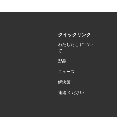
クイックリンク
わたしたち に つい
て
製品
ニュース
解決策
連絡 ください