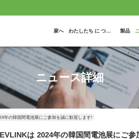
家へ
わたしたち に つい て
製品
ニュース詳細
 2024年の韓国間電池展にご参加を誠に歓迎します!
,EVLINKは 2024年の韓国間電池展にご